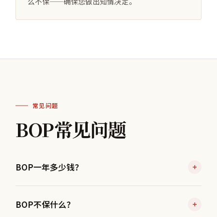
么不保——确保您做出知情决定。
常见问题
BOP常见问题
BOP一年多少钱？
大多数小型企业BOP每年$500–$2,000
(Insureon)
BOP不保什么？
。比分别购买一般责任保险和商业财产保险便
(Insureon)