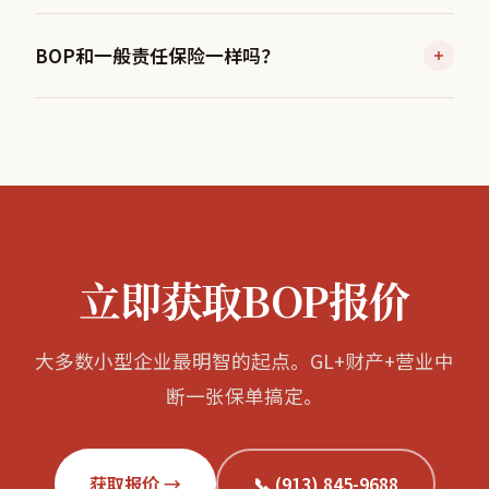
宜15–25%。
BOP不保商业汽车、工伤保险、职业责任（E&O）、网
价格取决于行业、地点、财产价值、收入和员工数量。居
BOP和一般责任保险一样吗？
络安全保险（超出基本附加）、酒类责任或就业实践责
家咨询师可能每年$500。小型零售店$1,200–$1,800。有
任。
大量厨房设备的餐厅$1,500–$2,500。
不一样。BOP包含一般责任保险加上商业财产保险和营
这些都需要单独的保单。BOP是基础，不是完整方案。大
业中断保障。单独的GL只保第三方伤害和财产损失索
多数企业至少需要BOP+工伤保险。餐厅需要BOP+工伤
赔——不保护您自己的设备、库存或建筑。
+酒类责任。科技公司需要BOP+E&O+网络安全。安沃帮
如果只有GL，火灾摧毁您的厨房设备或盗窃偷走您的库
您围绕BOP建立完整方案。
存，您没有任何赔偿。BOP两面都保——您对他人的责任
和您自己的财产。对大多数企业来说BOP比单独GL更合
立即获取BOP报价
算。
大多数小型企业最明智的起点。GL+财产+营业中
断一张保单搞定。
获取报价 →
📞 (913) 845-9688