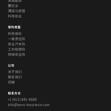
食品配送
餐饮业
酒店与旅馆
×
科技创业
为您定制：: 综合商业保单 (BOP) — 中文页面
保险类型
获取BOP报价
所有保险
一般责任险
大多数咨询24小时内回复
商业汽车险
工伤赔偿险
网络安全险
您的姓名 *
公司名称 *
公司
关于我们
联系我们
电子邮件 *
电话 *
洞察
联系方式
所在州 *
年营业额
+1 (913) 845-9688
info@anvo-insurance.com